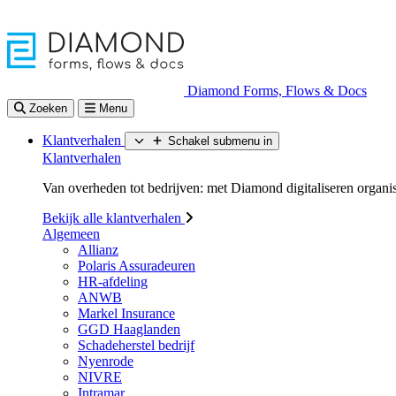
Diamond Forms, Flows & Docs
Zoeken
Menu
Klantverhalen
Schakel submenu in
Klantverhalen
Van overheden tot bedrijven: met Diamond digitaliseren organisa
Bekijk alle klantverhalen
Algemeen
Allianz
Polaris Assuradeuren
HR-afdeling
ANWB
Markel Insurance
GGD Haaglanden
Schadeherstel bedrijf
Nyenrode
NIVRE
Intramar