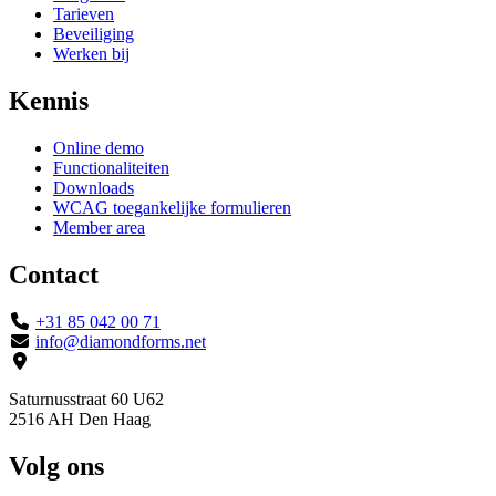
Tarieven
Beveiliging
Werken bij
Kennis
Online demo
Functionaliteiten
Downloads
WCAG toegankelijke formulieren
Member area
Contact
+31 85 042 00 71
info@diamondforms.net
Saturnusstraat 60 U62
2516 AH Den Haag
Volg ons