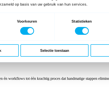
erzameld op basis van uw gebruik van hun services.
Voorkeuren
Statistieken
 can be granted access. Please provide your credentials to create yo
k
Selectie toestaan
én workflows tot één krachtig proces dat handmatige stappen eliminee