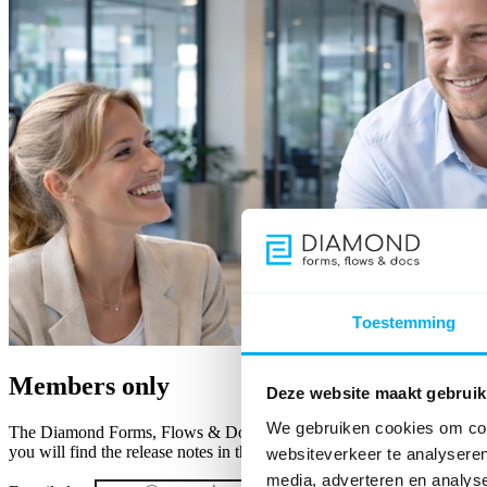
Toestemming
Members only
Deze website maakt gebruik
We gebruiken cookies om cont
The Diamond Forms, Flows & Docs member area keeps you up to date w
you will find the release notes in the member area.
websiteverkeer te analyseren
media, adverteren en analys