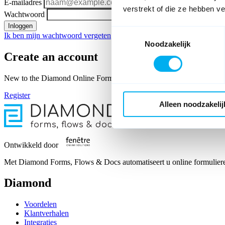
E-mailadres
verstrekt of die ze hebben v
Wachtwoord
Inloggen
Toestemmingsselectie
Ik ben mijn wachtwoord vergeten
Noodzakelijk
Create an account
New to the Diamond Online Forms member area? As a Diamond user you
Register
Alleen noodzakelij
Ontwikkeld door
Met Diamond Forms, Flows & Docs automatiseert u online formulieren 
Diamond
Voordelen
Klantverhalen
Integraties