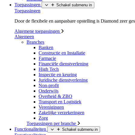
Toepassingen
Schakel submenu in
Toepassingen
Door de flexibele en aanpasbare opstelling is Diamond zeer ges
Algemene toepassingen
Algemeen
Branches
Banken
Constructie en Installatie
Farmacie
Financiële dienstverlening
High Tech
Inspectie en keuring
Juridische dienstverlening
Non-profit
Onderwijs
Overheid & ZBO
Transport en Logistiek
Verenigingen
Zakelijke verzekeringen
Zorg
Toepassingen per branche
Functionaliteiten
Schakel submenu in