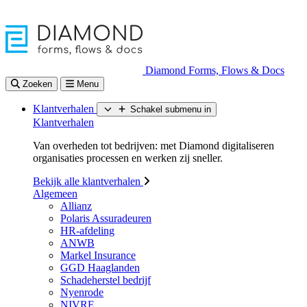
Diamond Forms, Flows & Docs
Zoeken
Menu
Klantverhalen
Schakel submenu in
Klantverhalen
Van overheden tot bedrijven: met Diamond digitaliseren
organisaties processen en werken zij sneller.
Bekijk alle klantverhalen
Algemeen
Allianz
Polaris Assuradeuren
HR-afdeling
ANWB
Markel Insurance
GGD Haaglanden
Schadeherstel bedrijf
Nyenrode
NIVRE