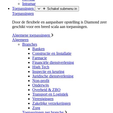
Intramar
Toepassingen
Schakel submenu in
Toepassingen
Door de flexibele en aanpasbare opstelling is Diamond zeer
geschikt voor een breed scala aan toepassingen.
Algemene toepassingen
Algemeen
Branches
Banken
Constructie en Installatie
Farmacie
Financiële dienstverlening
High Tech
Inspectie en keuring
Juridische dienstverlening
Non-profit
Onderwijs
Overheid & ZBO
Transport en Logistiek
Verenigingen
Zakelijke verzekeringen
Zorg
Toepassingen per branche