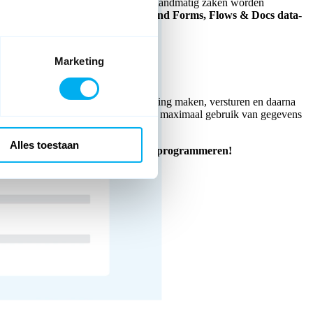
rkt met meerdere systemen waarbij handmatig zaken worden
worden uitgewisseld? Met de
Diamond Forms, Flows & Docs data-
 met
Marketing
en API’s
unt u formulieren vanuit uw omgeving maken, versturen en daarna
rt u feilloos alle processen, maakt u maximaal gebruik van gegevens
ijk, foutloos, snel én veilig.
Alles toestaan
ge low code configuratie,
zonder te programmeren!