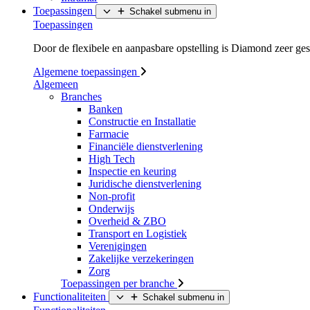
Toepassingen
Schakel submenu in
Toepassingen
Door de flexibele en aanpasbare opstelling is Diamond zeer ges
Algemene toepassingen
Algemeen
Branches
Banken
Constructie en Installatie
Farmacie
Financiële dienstverlening
High Tech
Inspectie en keuring
Juridische dienstverlening
Non-profit
Onderwijs
Overheid & ZBO
Transport en Logistiek
Verenigingen
Zakelijke verzekeringen
Zorg
Toepassingen per branche
Functionaliteiten
Schakel submenu in