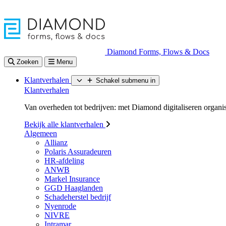
Diamond Forms, Flows & Docs
Zoeken
Menu
Klantverhalen
Schakel submenu in
Klantverhalen
Van overheden tot bedrijven: met Diamond digitaliseren organisa
Bekijk alle klantverhalen
Algemeen
Allianz
Polaris Assuradeuren
HR-afdeling
ANWB
Markel Insurance
GGD Haaglanden
Schadeherstel bedrijf
Nyenrode
NIVRE
Intramar