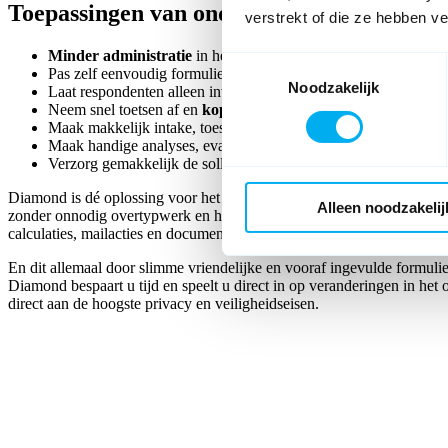
Toepassingen van onderwijs formulieren
verstrekt of die ze hebben v
Minder administratie
in het onderwijs: nooit meer overtypen 
Toestemmingsselectie
Pas zelf eenvoudig formulieren aan
zonder ICT afdeling
.
Noodzakelijk
Laat respondenten alleen invullen wat nodig is met vooringevu
Neem snel toetsen af en
koppel met uw LMS
.
Maak makkelijk intake, toestemmings- en beoordelingsformulie
Maak handige analyses, evaluaties en rapportages.
Verzorg gemakkelijk de sollicitatie en onboarding van medewer
Diamond is dé oplossing voor het onderwijs. Het laat de administratie
Alleen noodzakelij
zonder onnodig overtypwerk en handmatige correcties en faciliteert s
calculaties, mailacties en documentgeneratie.
En dit allemaal door slimme vriendelijke en vooraf ingevulde formulie
Diamond bespaart u tijd en speelt u direct in op veranderingen in het
direct aan de hoogste privacy en veiligheidseisen.