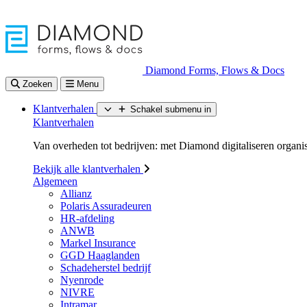
Diamond Forms, Flows & Docs
Zoeken
Menu
Klantverhalen
Schakel submenu in
Klantverhalen
Van overheden tot bedrijven: met Diamond digitaliseren organisa
Bekijk alle klantverhalen
Algemeen
Allianz
Polaris Assuradeuren
HR-afdeling
ANWB
Markel Insurance
GGD Haaglanden
Schadeherstel bedrijf
Nyenrode
NIVRE
Intramar