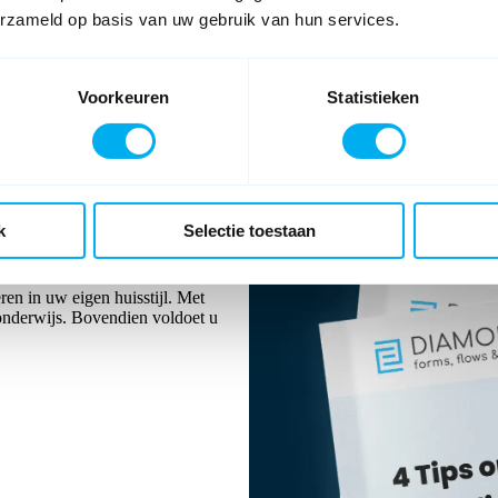
erzameld op basis van uw gebruik van hun services.
of verkeerd ingevulde formulieren.
Voorkeuren
Statistieken
lde formulieren
ren.
kers.
 efficiënter werken, door processen
k
Selectie toestaan
oepel verloop met automatische
ren in uw eigen huisstijl. Met
 onderwijs. Bovendien voldoet u