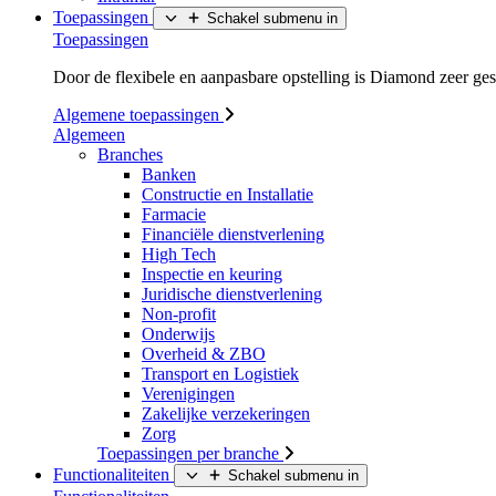
Toepassingen
Schakel submenu in
Toepassingen
Door de flexibele en aanpasbare opstelling is Diamond zeer ges
Algemene toepassingen
Algemeen
Branches
Banken
Constructie en Installatie
Farmacie
Financiële dienstverlening
High Tech
Inspectie en keuring
Juridische dienstverlening
Non-profit
Onderwijs
Overheid & ZBO
Transport en Logistiek
Verenigingen
Zakelijke verzekeringen
Zorg
Toepassingen per branche
Functionaliteiten
Schakel submenu in