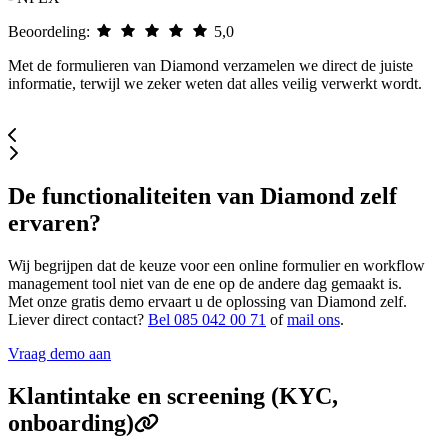
Beoordeling:
5,0
Diamond biedt precies wat we nodig hebben: de vrijheid om zelf
professionele formulieren te bouwen, compleet met slimme
koppelingen die data automatisch doorzetten naar onze systemen.
De functionaliteiten van Diamond zelf
ervaren?
Wij begrijpen dat de keuze voor een online formulier en workflow
management tool niet van de ene op de andere dag gemaakt is.
Met onze gratis demo ervaart u de oplossing van Diamond zelf.
Liever direct contact?
Bel 085 042 00 71
of
mail ons
.
Vraag demo aan
Klantintake en screening (KYC,
onboarding)