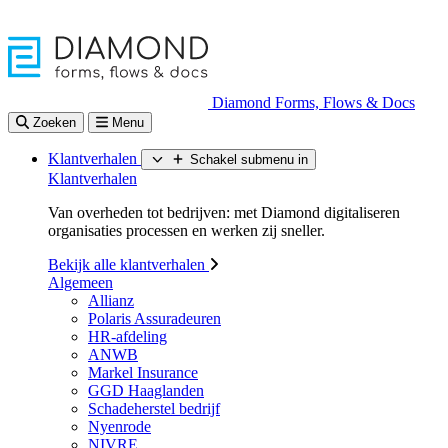
Diamond Forms, Flows & Docs
Zoeken
Menu
Klantverhalen
Schakel submenu in
Klantverhalen
Van overheden tot bedrijven: met Diamond digitaliseren
organisaties processen en werken zij sneller.
Bekijk alle klantverhalen
Algemeen
Allianz
Polaris Assuradeuren
HR-afdeling
ANWB
Markel Insurance
GGD Haaglanden
Schadeherstel bedrijf
Nyenrode
NIVRE