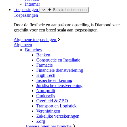
Intramar
Toepassingen
Schakel submenu in
Toepassingen
Door de flexibele en aanpasbare opstelling is Diamond zeer
geschikt voor een breed scala aan toepassingen.
Algemene toepassingen
Algemeen
Branches
Banken
Constructie en Installatie
Farmacie
Financiële dienstverlening
High Tech
Inspectie en keuring
Juridische dienstverlening
Non-profit
Onderwijs
Overheid & ZBO
Transport en Logistiek
Verenigingen
Zakelijke verzekeringen
Zorg
Toepassingen per branche