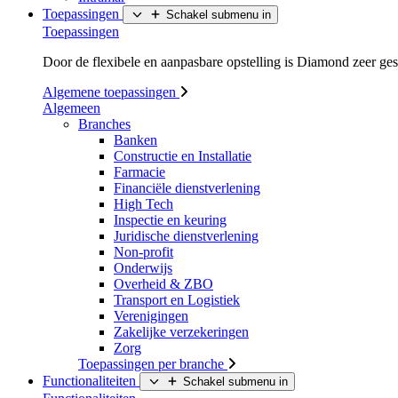
Toepassingen
Schakel submenu in
Toepassingen
Door de flexibele en aanpasbare opstelling is Diamond zeer ges
Algemene toepassingen
Algemeen
Branches
Banken
Constructie en Installatie
Farmacie
Financiële dienstverlening
High Tech
Inspectie en keuring
Juridische dienstverlening
Non-profit
Onderwijs
Overheid & ZBO
Transport en Logistiek
Verenigingen
Zakelijke verzekeringen
Zorg
Toepassingen per branche
Functionaliteiten
Schakel submenu in