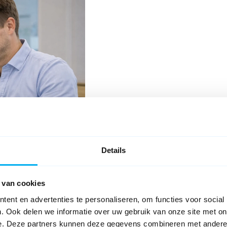
Details
 van cookies
Snel en zorgeloos aan
ent en advertenties te personaliseren, om functies voor social
. Ook delen we informatie over uw gebruik van onze site met on
De Diamond Forms, Flows & Docs so
e. Deze partners kunnen deze gegevens combineren met andere i