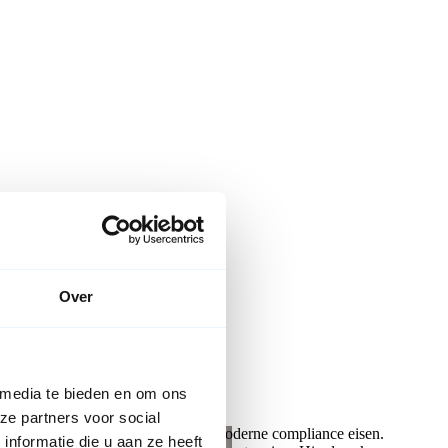
Over
 de slag
 media te bieden en om ons
ze partners voor social
ftware is veilig en voldoet aan moderne compliance eisen.
nformatie die u aan ze heeft