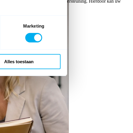
gen zullen tevreden zijn met de ondersteuning. Hierdoor kan uw
 slag.
Marketing
Alles toestaan