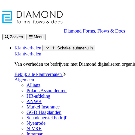
Diamond Forms, Flows & Docs
Zoeken
Menu
Klantverhalen
Schakel submenu in
Klantverhalen
Van overheden tot bedrijven: met Diamond digitaliseren organisa
Bekijk alle klantverhalen
Algemeen
Allianz
Polaris Assuradeuren
HR-afdeling
ANWB
Markel Insurance
GGD Haaglanden
Schadeherstel bedrijf
Nyenrode
NIVRE
Intramar