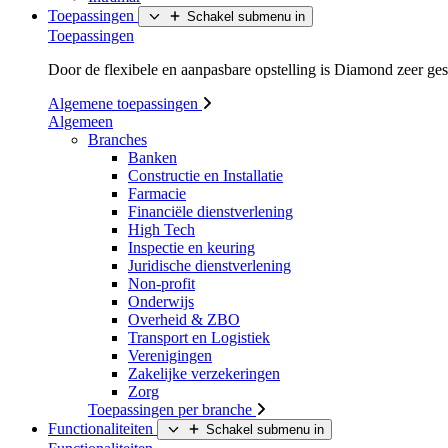
Toepassingen
Schakel submenu in
Toepassingen
Door de flexibele en aanpasbare opstelling is Diamond zeer ges
Algemene toepassingen
Algemeen
Branches
Banken
Constructie en Installatie
Farmacie
Financiële dienstverlening
High Tech
Inspectie en keuring
Juridische dienstverlening
Non-profit
Onderwijs
Overheid & ZBO
Transport en Logistiek
Verenigingen
Zakelijke verzekeringen
Zorg
Toepassingen per branche
Functionaliteiten
Schakel submenu in