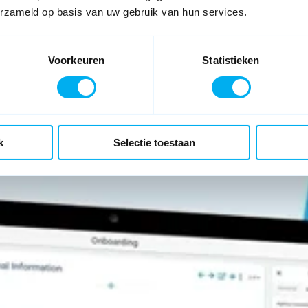
de meest complexe
erzameld op basis van uw gebruik van hun services.
Voorkeuren
Statistieken
k
Selectie toestaan