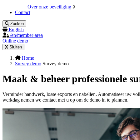
Over onze beveiliging
Contact
Zoeken
English
/en/member-area
Online demo
Sluiten
Home
Survey demo
Survey demo
Maak & beheer professionele su
Verminder handwerk, losse exports en nabellen. Automatiseer uw vol
werkdag nemen we contact met u op om de demo in te plannen.