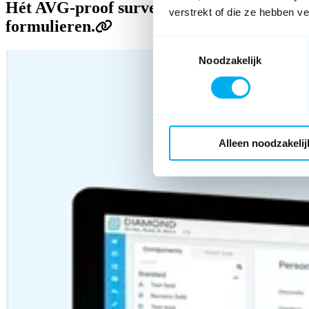
Hét AVG-proof surveyplatform voor zelfs 
verstrekt of die ze hebben v
formulieren.
Toestemmingsselectie
Noodzakelijk
Alleen noodzakelij