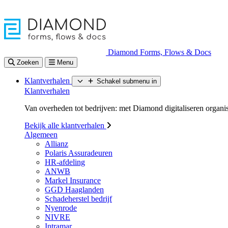
Diamond Forms, Flows & Docs
Zoeken
Menu
Klantverhalen
Schakel submenu in
Klantverhalen
Van overheden tot bedrijven: met Diamond digitaliseren organisa
Bekijk alle klantverhalen
Algemeen
Allianz
Polaris Assuradeuren
HR-afdeling
ANWB
Markel Insurance
GGD Haaglanden
Schadeherstel bedrijf
Nyenrode
NIVRE
Intramar