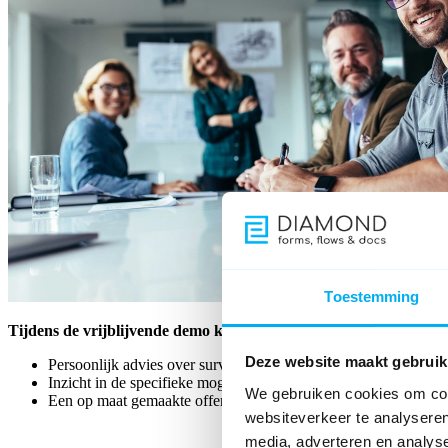
Toestemming
Tijdens de vrijblijvende demo krijgt u:
Deze website maakt gebruik
Persoonlijk advies over survey- en dataprocessen.
Inzicht in de specifieke mogelijkheden van Diamond.
We gebruiken cookies om cont
Een op maat gemaakte offerte na afloop van de demo.
websiteverkeer te analyseren
media, adverteren en analys