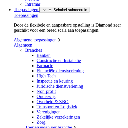
Intramar
Toepassingen
Schakel submenu in
Toepassingen
Door de flexibele en aanpasbare opstelling is Diamond zeer
geschikt voor een breed scala aan toepassingen.
Algemene toepassingen
Algemeen
Branches
Banken
Constructie en Installatie
Farmacie
Financiële dienstverlening
High Tech
Inspectie en keuring
Juridische dienstverlening
Non-profit
Onderwijs
Overheid & ZBO
Transport en Logistiek
Verenigingen
Zakelijke verzekeringen
Zorg
Toepassingen per branche