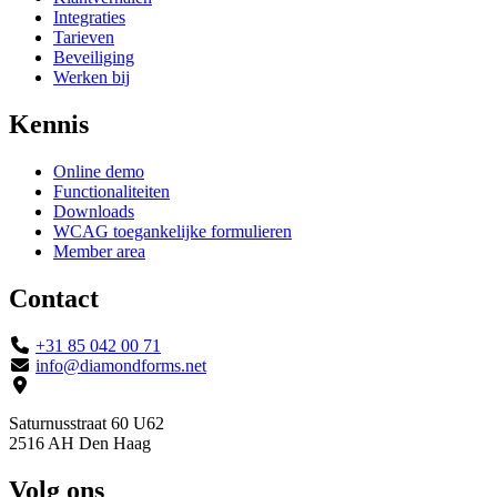
Integraties
Tarieven
Beveiliging
Werken bij
Kennis
Online demo
Functionaliteiten
Downloads
WCAG toegankelijke formulieren
Member area
Contact
+31 85 042 00 71
info@diamondforms.net
Saturnusstraat 60 U62
2516 AH Den Haag
Volg ons