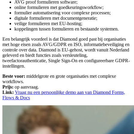
AVG proof formulieren software;
online formulieren met goedkeuringsworkflow;
formulier automatisering voor complexe processen;
digitale formulieren met documentgeneratie;
veilige formulieren met EU-hosting;
koppelingen tussen formulieren en bestaande systemen.
Een belangrijk voordeel is dat Diamond goed past bij organisaties
met hoge eisen zoals AVG/GDPR en ISO, informatiebeveiliging en
controle over data. Diamond is EU-gehost, wordt vanuit Nederland
geleverd en biedt functies zoals versleuteling,
tweefactorauthenticatie, Single Sign-On en configureerbare GDPR-
instellingen.
Beste voor:
middelgrote en grote organisaties met complexe
workflows.
Prijs:
op aanvraag.
Link:
Vraag nu een persoonlijke demo aan van Diamond Forms,
Flows & Docs