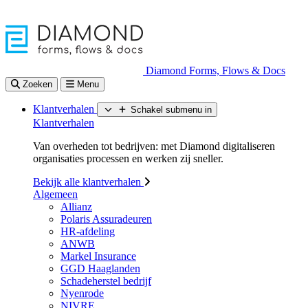
Diamond Forms, Flows & Docs
Zoeken
Menu
Klantverhalen
Schakel submenu in
Klantverhalen
Van overheden tot bedrijven: met Diamond digitaliseren
organisaties processen en werken zij sneller.
Bekijk alle klantverhalen
Algemeen
Allianz
Polaris Assuradeuren
HR-afdeling
ANWB
Markel Insurance
GGD Haaglanden
Schadeherstel bedrijf
Nyenrode
NIVRE