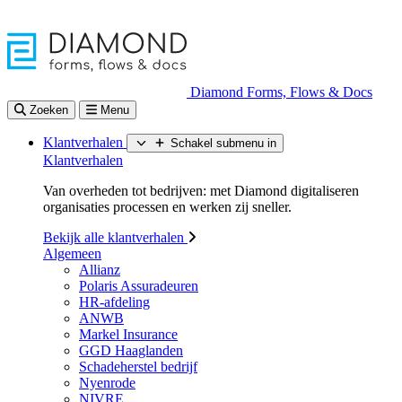
Diamond Forms, Flows & Docs
Zoeken
Menu
Klantverhalen
Schakel submenu in
Klantverhalen
Van overheden tot bedrijven: met Diamond digitaliseren
organisaties processen en werken zij sneller.
Bekijk alle klantverhalen
Algemeen
Allianz
Polaris Assuradeuren
HR-afdeling
ANWB
Markel Insurance
GGD Haaglanden
Schadeherstel bedrijf
Nyenrode
NIVRE