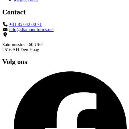
Contact
+31 85 042 00 71
info@diamondforms.net
Saturnusstraat 60 U62
2516 AH Den Haag
Volg ons