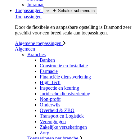
Intramar
Toepassingen
Schakel submenu in
Toepassingen
Door de flexibele en aanpasbare opstelling is Diamond zeer
geschikt voor een breed scala aan toepassingen.
Algemene toepassingen
Algemeen
Branches
Banken
Constructie en Installatie
Farmacie
Financiële dienstverlening
High Tech
Inspectie en keuring
Juridische dienstverlening
Non-profit
Onderwijs
Overheid & ZBO
Transport en Logistiek
Verenigingen
Zakelijke verzekeringen
Zorg
Toepassingen per branche